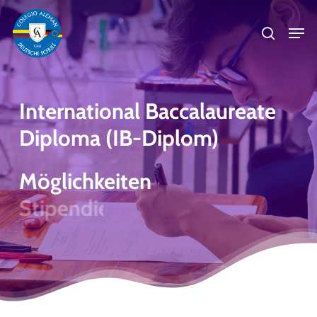
Skip
Men
to
search
main
Close
content
Menu
International
Baccalaureate
Diploma
(IB-Diplom)
Möglichkeiten
Möglichkeiten auf Anerkennung