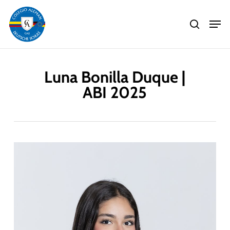
Skip
Men
to
search
main
Close
content
Menu
Luna Bonilla Duque |
ABI 2025