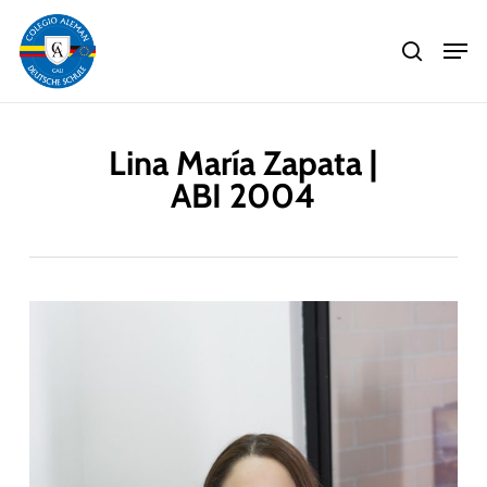
Skip
Men
to
search
main
Close
content
Menu
Lina María Zapata |
ABI 2004