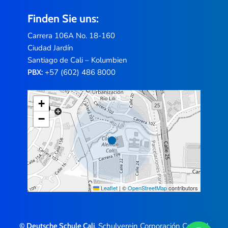
Finden Sie uns:
Carrera 106A No. 18-160
Ciudad Jardín
Santiago de Cali – Kolumbien
+57 (602) 486 8000
PBX:
+
−
Leaflet
|
©
OpenStreetMap
contributors
, Schulverein Corporación Cultural
© Deutsche Schule Cali