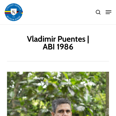
Skip
Men
to
search
main
Close
content
Menu
Vladimir Puentes |
ABI 1986