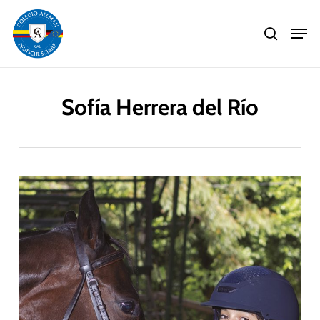
Skip
Men
to
search
main
Close
content
Menu
Sofía Herrera del Río