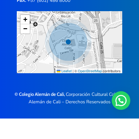
+57 (602) 486 8000
PBX:
+
−
Leaflet
|
©
OpenStreetMap
contributors
Corporación Cultural Colegio
© Colegio Alemán de Cali,
Alemán de Cali – Derechos Reservados