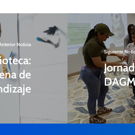
Anterior Noticia
Siguiente Notic
ioteca:
Jornad
lena de
DAG
ndizaje