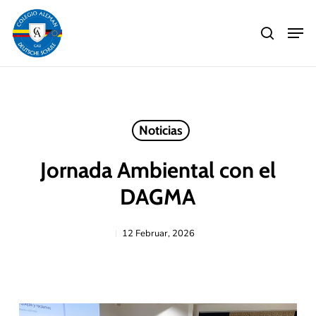
Skip
Men
to
search
main
Close
content
Menu
Noticias
Jornada Ambiental con el
DAGMA
12 Februar, 2026