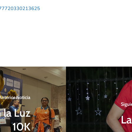
72177720330213625
Anterior Noticia
Sigui
n la Luz
La
10K