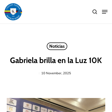
Skip
Men
to
search
main
Close
content
Menu
Noticias
Gabriela brilla en la Luz 10K
10 November, 2025