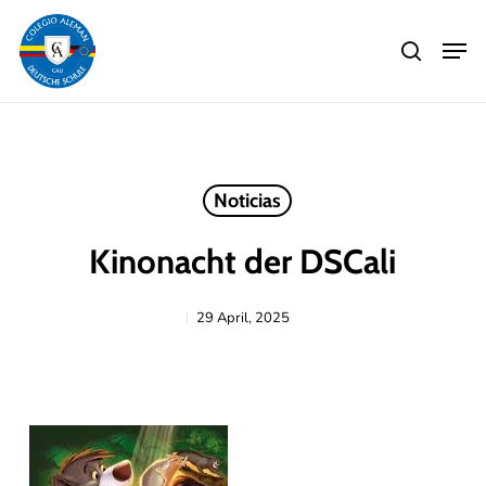
Skip
Men
to
search
main
Close
content
Menu
Noticias
Kinonacht der DSCali
29 April, 2025