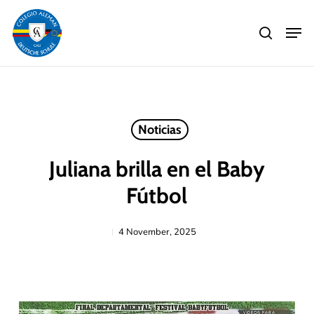
Skip
Men
to
search
main
Close
content
Menu
Noticias
Juliana brilla en el Baby
Fútbol
4 November, 2025