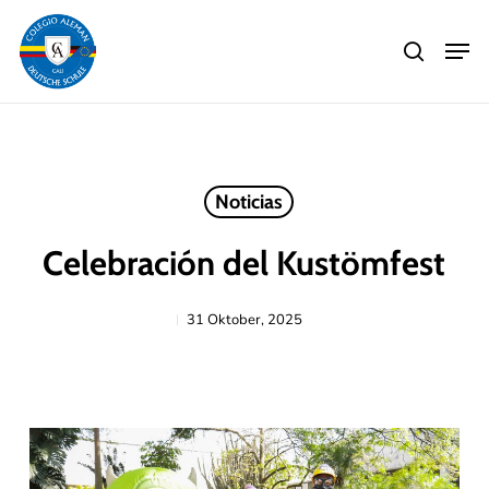
Skip
Men
to
search
main
Close
content
Menu
Noticias
Celebración del Kustömfest
31 Oktober, 2025