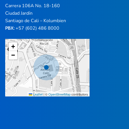
Carrera 106A No. 18-160
Ciudad Jardín
Santiago de Cali – Kolumbien
+57 (602) 486 8000
PBX:
+
−
Leaflet
|
©
OpenStreetMap
contributors