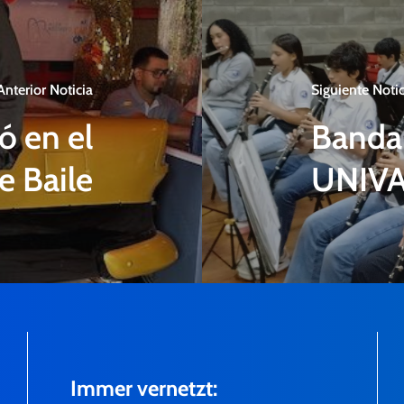
Anterior Noticia
Siguiente Notic
ó en el
Banda 
e Baile
UNIV
Immer vernetzt: