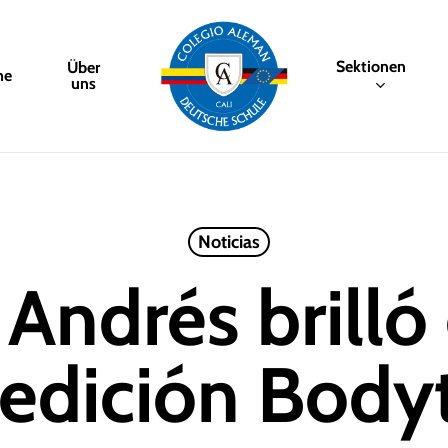
Sektionen
Über
me
uns
Noticias
 Andrés brilló 
edición Body