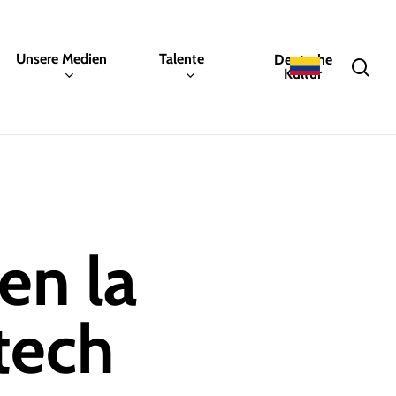
Unsere Medien
Talente
Deutsche
sea
Kultur
en la
tech