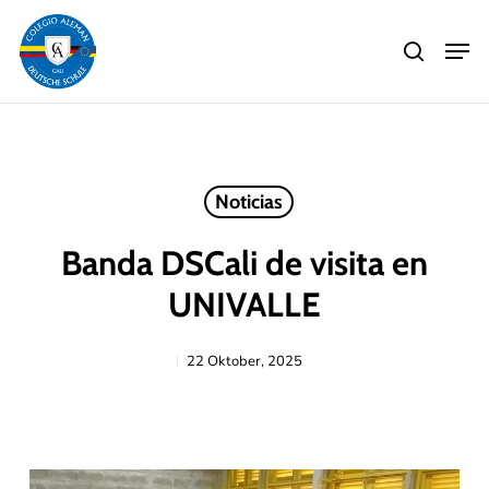
Skip
Men
to
search
main
Close
content
Menu
Noticias
Banda DSCali de visita en
UNIVALLE
22 Oktober, 2025