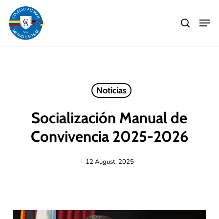
Skip
Men
to
search
main
Close
content
Menu
Noticias
Socialización Manual de
Convivencia 2025-2026
12 August, 2025