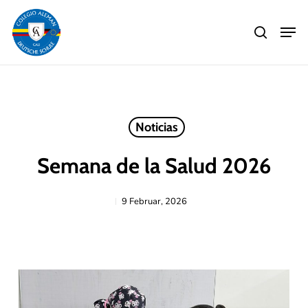
Skip
Men
to
search
main
Close
content
Menu
Noticias
Semana de la Salud 2026
9 Februar, 2026