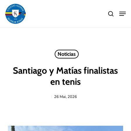
Skip
Men
to
search
main
Close
content
Menu
Noticias
Santiago y Matías finalistas
en tenis
26 Mai, 2026