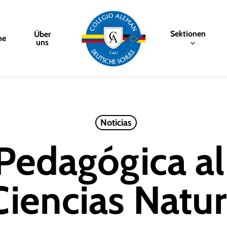
Sektionen
Über
me
uns
Noticias
 Pedagógica a
Ciencias Natur