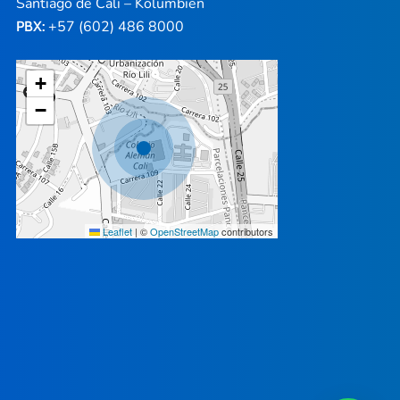
Santiago de Cali – Kolumbien
+57 (602) 486 8000
PBX:
+
−
Leaflet
|
©
OpenStreetMap
contributors