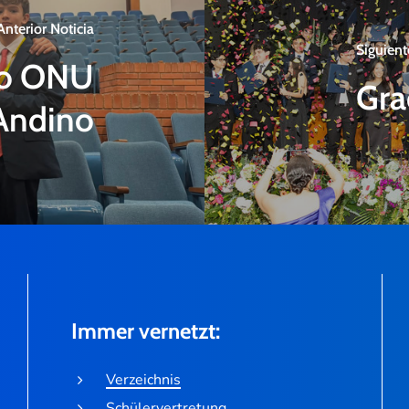
Anterior Noticia
Siguient
o ONU
Gra
Andino
Immer vernetzt:
Verzeichnis
Schülervertretung