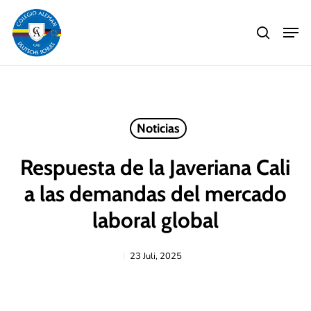
Skip
Men
to
search
main
Close
content
Menu
Noticias
Respuesta de la Javeriana Cali
a las demandas del mercado
laboral global
23 Juli, 2025