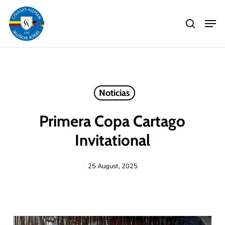
Skip
Men
to
search
main
Close
content
Menu
Noticias
Primera Copa Cartago
Invitational
25 August, 2025