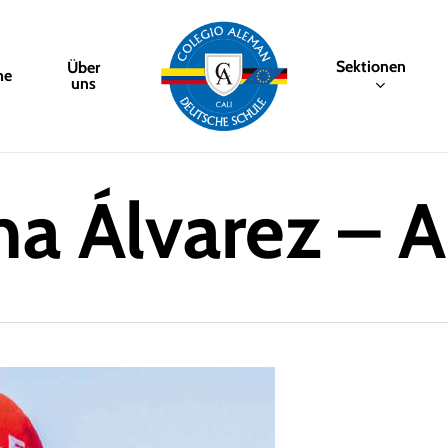
Sektionen
Über
me
uns
na Álvarez – 