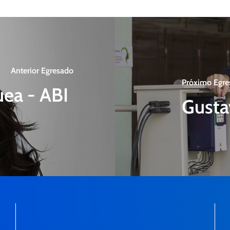
Anterior Egresado
Próximo Egre
ea - ABI
Gusta