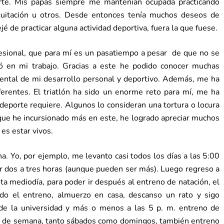
te. Mis papás siempre me mantenían ocupada practicando
 equitación u otros. Desde entonces tenía muchos deseos de
 de practicar alguna actividad deportiva, fuera la que fuese.
esional, que para mí es un pasatiempo a pesar de que no se
ió en mi trabajo. Gracias a este he podido conocer muchas
ental de mi desarrollo personal y deportivo. Además, me ha
ferentes. El triatlón ha sido un enorme reto para mí, me ha
 deporte requiere. Algunos lo consideran una tortura o locura
que he incursionado más en este, he logrado apreciar muchos
es estar vivos.
a. Yo, por ejemplo, me levanto casi todos los días a las 5:00
por dos a tres horas (aunque pueden ser más). Luego regreso a
ta mediodía, para poder ir después al entreno de natación, el
do el entreno, almuerzo en casa, descanso un rato y sigo
de la universidad y más o menos a las 5 p. m. entreno de
es de semana, tanto sábados como domingos, también entreno