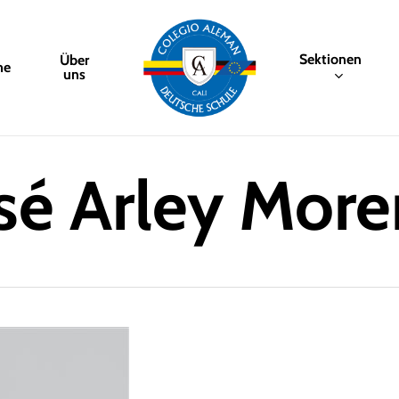
Sektionen
Über
me
uns
sé Arley Mor