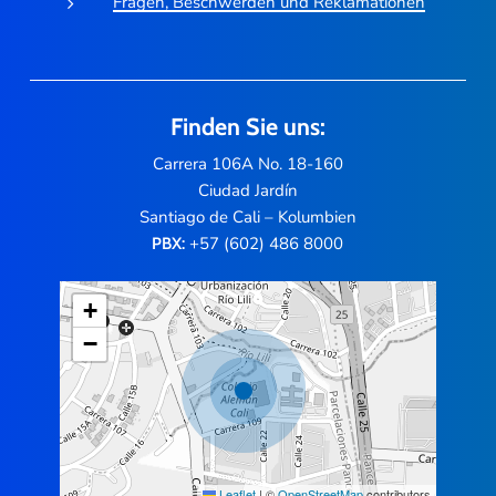
Fragen, Beschwerden und Reklamationen
Finden Sie uns:
Carrera 106A No. 18-160
Ciudad Jardín
Santiago de Cali – Kolumbien
+57 (602) 486 8000
PBX:
+
−
Leaflet
|
©
OpenStreetMap
contributors