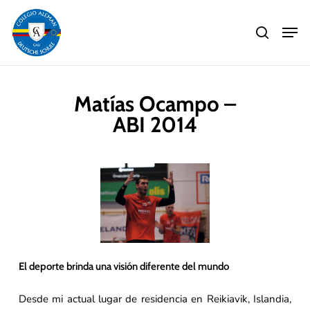
Skip
Men
to
search
main
Close
content
Menu
Matías Ocampo –
ABI 2014
El deporte brinda una visión diferente del mundo
Desde mi actual lugar de residencia en Reikiavik, Islandia,