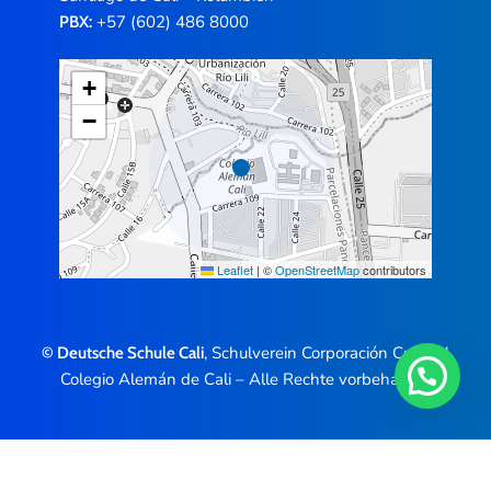
+57 (602) 486 8000
PBX:
+
−
Leaflet
|
©
OpenStreetMap
contributors
, Schulverein Corporación Cultural
© Deutsche Schule Cali
Colegio Alemán de Cali – Alle Rechte vorbehalten.