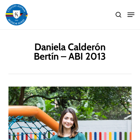
Skip
Men
to
search
main
Close
content
Menu
Daniela Calderón
Bertín – ABI 2013