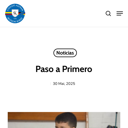
Skip
Men
to
search
main
Close
content
Menu
Noticias
Paso a Primero
30 Mai, 2025