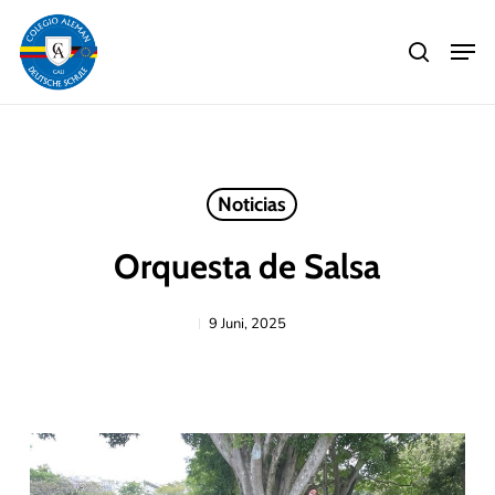
Skip
Men
to
search
main
Close
content
Menu
Noticias
Orquesta de Salsa
9 Juni, 2025