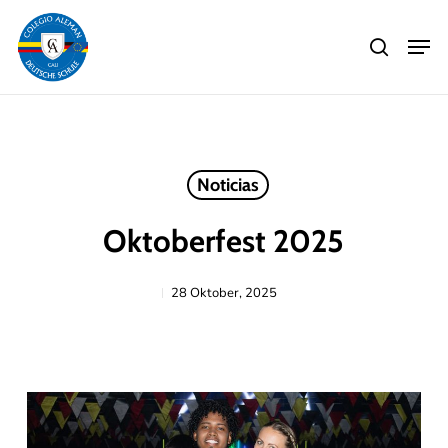
Skip
Men
to
search
main
Close
content
Menu
Noticias
Oktoberfest 2025
28 Oktober, 2025