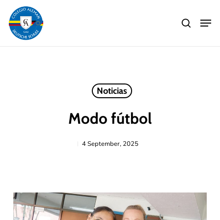
Skip
Men
to
search
main
Close
content
Menu
Noticias
Modo fútbol
4 September, 2025