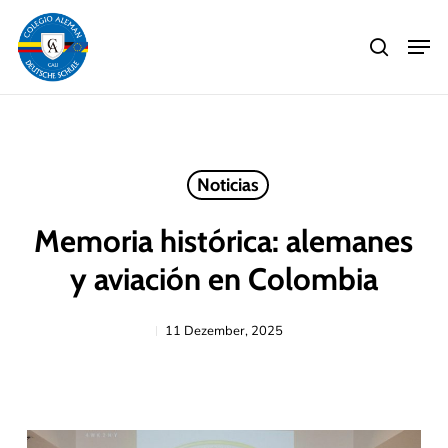
Skip
Men
to
search
main
Close
content
Menu
Noticias
Memoria histórica: alemanes
y aviación en Colombia
11 Dezember, 2025