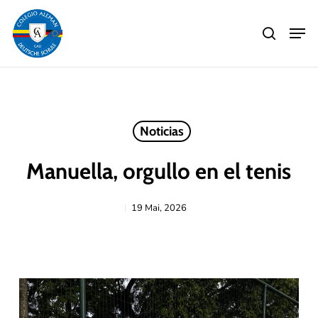
Skip
Men
to
search
main
Close
content
Menu
Noticias
Manuella, orgullo en el tenis
19 Mai, 2026