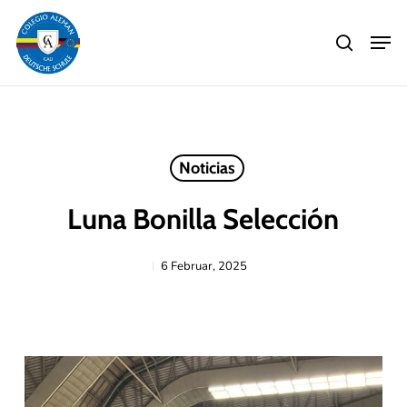
Skip
Men
to
search
main
Close
content
Menu
Noticias
Luna Bonilla Selección
6 Februar, 2025