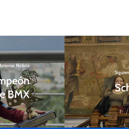
Anterior Noticia
Siguien
ampeón
Sc
de BMX