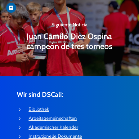
Siguiente Noticia
Juan Camilo Diez Ospina
campeón de tres torneos
Wir sind DSCali:
Bibliothek
Arbeitsgemeinschaften
Akademischer Kalender
Institutionelle Dokumente