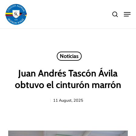
Skip
Men
to
search
main
Close
content
Menu
Noticias
Juan Andrés Tascón Ávila
obtuvo el cinturón marrón
11 August, 2025