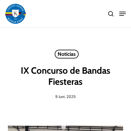
Skip
Men
to
search
main
Close
content
Menu
Noticias
IX Concurso de Bandas
Fiesteras
9 Juni, 2025