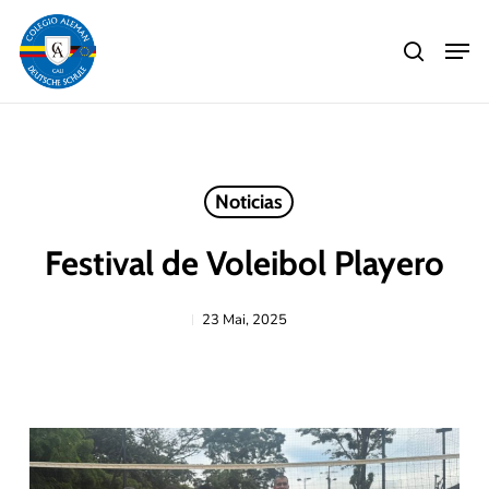
Skip
Men
to
search
main
Close
content
Menu
Noticias
Festival de Voleibol Playero
23 Mai, 2025