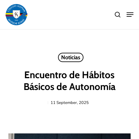
Skip
Men
to
search
main
Close
content
Menu
Noticias
Encuentro de Hábitos
Básicos de Autonomía
11 September, 2025