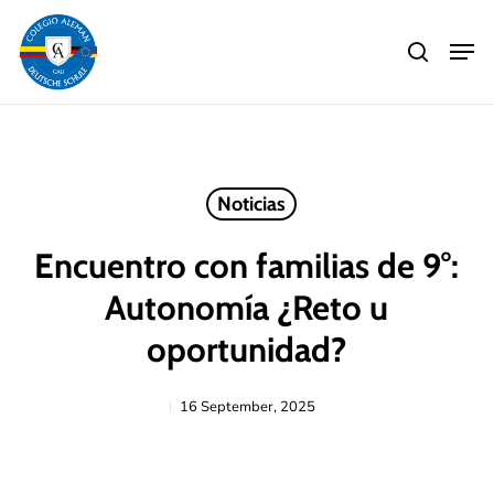
Skip
Men
to
search
main
Close
content
Menu
Noticias
Encuentro con familias de 9°:
Autonomía ¿Reto u
oportunidad?
16 September, 2025