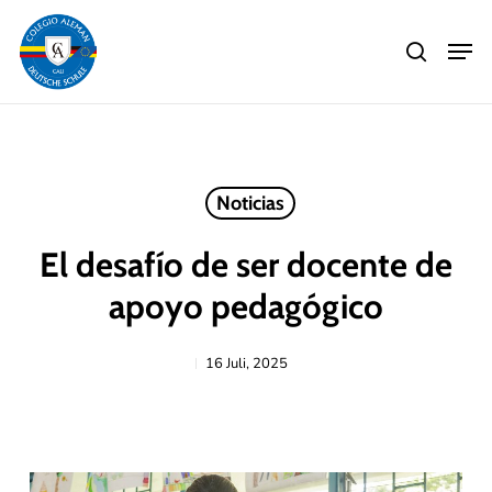
Skip
Men
to
search
main
Close
content
Menu
Noticias
El desafío de ser docente de
apoyo pedagógico
16 Juli, 2025