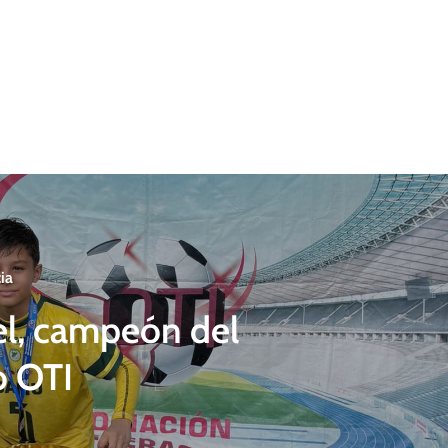
ia
l, campeón del
o OTI