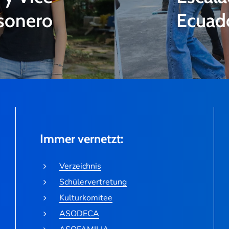
sonero
Ecuad
Immer vernetzt:
Verzeichnis
Schülervertretung
Kulturkomitee
ASODECA