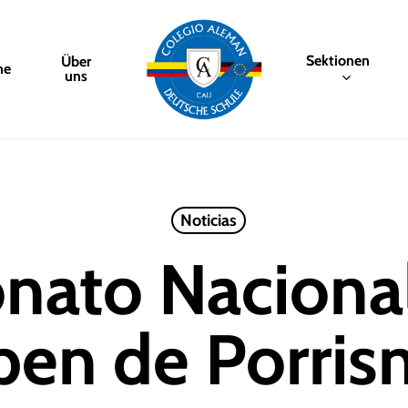
Sektionen
Über
me
uns
Noticias
ato Naciona
en de Porri