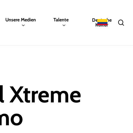
Unsere Medien
Talente
Deutsche
sea
Kultur
l Xtreme
smo