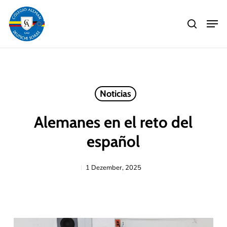
Skip
Men
to
search
main
Close
content
Menu
Noticias
Alemanes en el reto del
español
1 Dezember, 2025