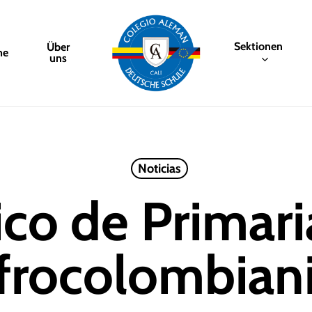
Sektionen
Über
me
uns
Noticias
ico de Primari
Afrocolombian