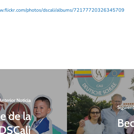
w.flickr.com/photos/
dscali/albums/
72177720326345709
Anterior Noticia
Siguient
e de la
Bec
 DSCali