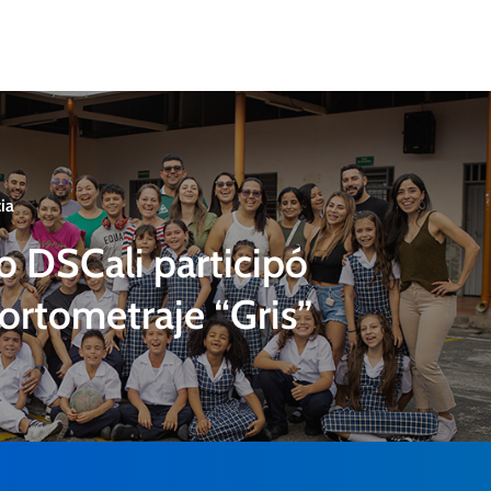
ia
o DSCali participó
cortometraje “Gris”