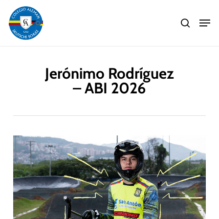
Skip
Men
to
search
main
Close
content
Menu
Jerónimo Rodríguez
– ABI 2026