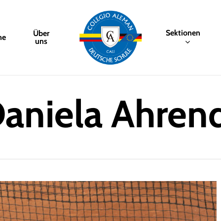
Sektionen
Über
me
uns
aniela Ahren