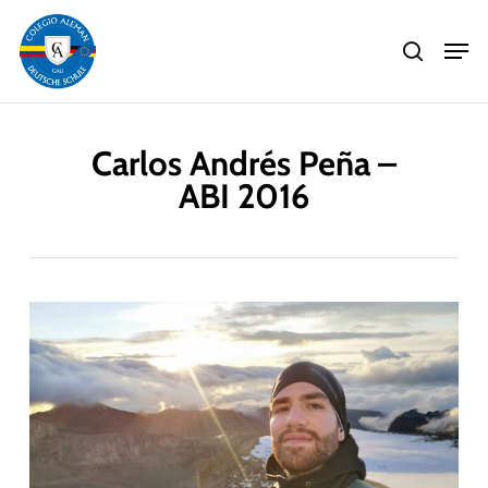
Skip
Men
to
search
main
Close
content
Menu
Carlos Andrés Peña –
ABI 2016