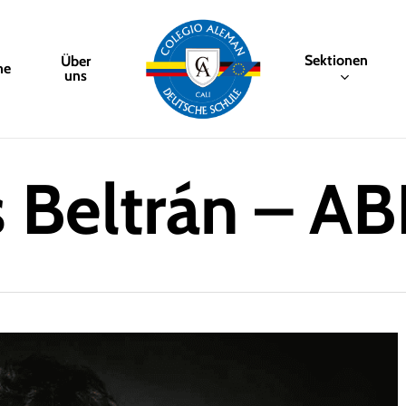
Sektionen
Über
me
uns
 Beltrán – A