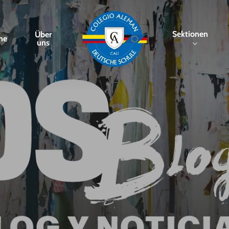
Sektionen
Über
me
uns