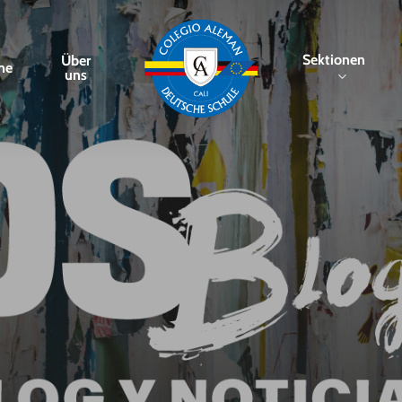
Sektionen
Über
me
uns